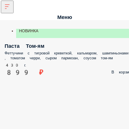
Меню
НОВИНКА
Паста Том-ям
Феттучини с тигровой креветкой, кальмаром, шампиньонами
, томатом черри, сыром пармезан, соусом том-ям
430 г.
899 ₽
В корзи